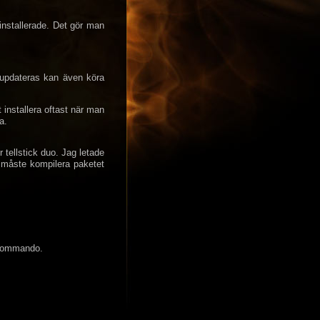
nstallerade. Det gör man
 updateras kan även köra
 installera oftast när man
a.
r tellstick duo. Jag letade
n måste kompilera paketet
 kommando.