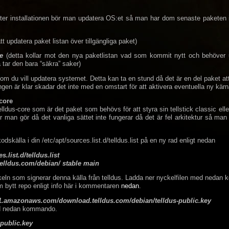
ter installationen bör man updatera OS:et så man har dom senaste paketen i
tt updatera paket listan över tillgängliga paket)
e
(detta kollar mot den nya paketlistan vad som kommit nytt och behöver
 tar den bara “säkra” saker)
 om du vill updatera systemet. Detta kan ta en stund då det är en del paket att
ingen är klar skadar det inte med en omstart för att aktivera eventuella ny kärn
-core
elldus-core som är det paket som behövs för att styra sin tellstick classic elle
ur man gör då det vanliga sättet inte fungerar då det är fel arkitektur så ma
kodskälla i din /etc/apt/sources.list.d/telldus.list på en ny rad enligt nedan
.list.d/telldus.list
telldus.com/debian/ stable main
keln som signerar denna källa från telldus. Ladda ner nyckelfilen med nedan
bytt repo enligt info här i kommentaren
nedan
.
l-1.amazonaws.com/download.telldus.com/debian/telldus-public.key
ed nedan kommando.
-public.key