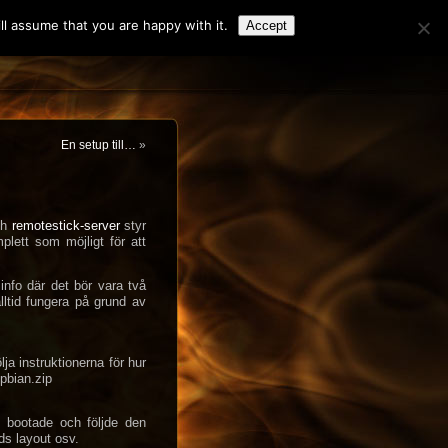
l assume that you are happy with it.
Accept
En setup till…
»
ch
remotestick-server
styr
lett som möjligt för att
info där det bör vara två
ltid fungera på grund av
lja instruktionerna för hur
pbian.zip
h bootade och följde den
ds layout osv.