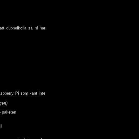
tt dubbelkolla så ni har
spberry Pi som känt inte
gen)
de paketen
ll