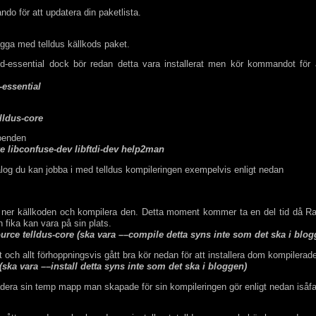
do för att updatera din paketlista.
gga med telldus källkods paket.
ld-essential dock bör redan detta vara installerat men kör kommandot för a
-essential
lldus-core
roenden
ke libconfuse-dev libftdi-dev help2man
log du kan jobba i med telldus kompileringen exempelvis enligt nedan
a ner källkoden och kompilera den. Detta moment kommer ta en del tid då Ra
 fika kan vara på sin plats.
urce telldus-core (ska vara ––compile detta syns inte som det ska i blog
t och allt förhoppningsvis gått bra kör nedan för att installera dom kompilera
(ska vara ––install detta syns inte som det ska i bloggen)
era sin temp mapp man skapade för sin kompileringen gör enligt nedan isåfa