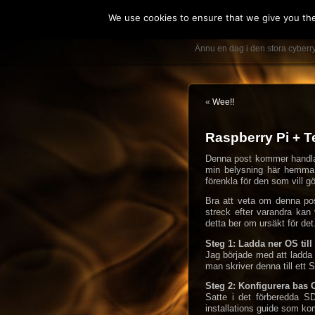
We use cookies to ensure that we give you the 
IT teknikerns
Ännu en dag i den stora cyber
«
Wee!!
Raspberry Pi + T
Denna post kommer handla
min belysning här hemma. 
förenkla för den som vill g
Bra att veta om denna post
streck efter varandra kan
detta ber om ursäkt för det
Steg 1: Ladda ner OS till
Jag började med att ladda
man skriver denna till ett
Steg 2: Konfigurera bas 
Satte i det förberedda SD
installations guide som ko