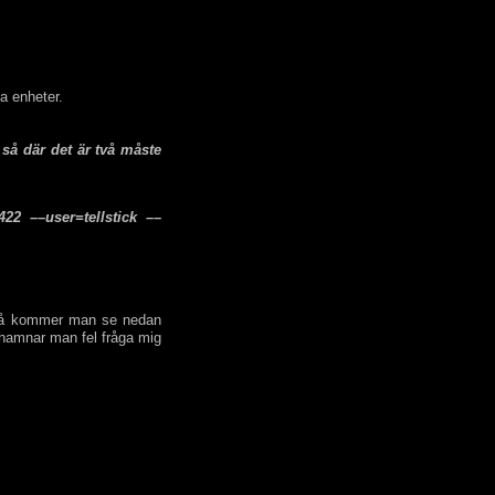
na enheter.
 så där det är två måste
422 ––user=tellstick ––
/ så kommer man se nedan
hamnar man fel fråga mig