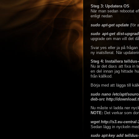
Steg 3: Updatera OS
När man sedan rebootat ef
enligt nedan
sudo apt-get update
(för a
sudo apt-get dist-upgrad
upgrade om man vill det då
Svar yes eller ja på frågan
ny inatsllerat. När updater
Steg 4: Installera telldus
Nu är det daxs att fixa in t
en del innan jag hittade h
från källkod.
Börja med att lägga till käl
sudo nano /etc/apt/sources
deb-src http://download.
Nu måste vi ladda ner nyc
NOTE:
Det verkar som dom 
wget http://s3.eu-centra
Sedan lägg in nyckeln m
sudo apt-key add telldus