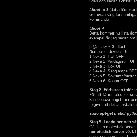
i den och sedan skickar ja
tdtool -e 1
(detta försöker l
Gör ovan steg för samtliga 
kommando
tdtool -l
Detta kommer nu lista dom 
exempel får jag nedan om 
pi@sticky ~ $ tdtool -l
Number of devices: 6
1 Nexa 1: Hall OFF
2 Nexa 2: Vardagsrum OF
3 Nexa 3: Kök OFF
4 Nexa 4: Sänglampa OFF
5 Nexa 5: Sovrumsfönster
6 Nexa 6: Kontor OFF
Steg 8: Förbereda inför i
För att få remotestick-ser
kan behöva något mer bero
förgivet att det är installera
sudo apt-get install pyth
Steg 9: Ladda ner och sä
Gå till remotestick-serve
remotestick-server-v0.4.1
enligt nedan och skicka u