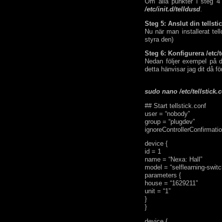
Om alla punkter i steg 4
/etc/init.d/telldusd
.
Steg 5: Anslut din tellsti
Nu när man installerat te
styra den)
Steg 6: Konfigurera /etc/t
Nedan följer exempel på d
detta hänvisar jag dit då f
sudo nano /etc/tellstick.
## Start tellstick.conf
user = “nobody”
group = “plugdev”
ignoreControllerConfirmatio
device {
id = 1
name = “Nexa: Hall”
model = “selflearning-swit
parameters {
house = “1629211”
unit = “1”
}
}
device {