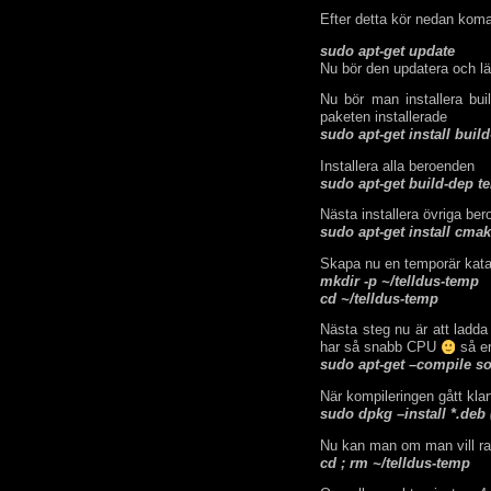
Efter detta kör nedan koman
sudo apt-get update
Nu bör den updatera och lä
Nu bör man installera bui
paketen installerade
sudo apt-get install build
Installera alla beroenden
sudo apt-get build-dep te
Nästa installera övriga be
sudo apt-get install cma
Skapa nu en temporär kata
mkdir -p ~/telldus-temp
cd ~/telldus-temp
Nästa steg nu är att ladd
har så snabb CPU
så en
sudo apt-get –compile so
När kompileringen gått klar
sudo dpkg –install *.deb 
Nu kan man om man vill rad
cd ; rm ~/telldus-temp