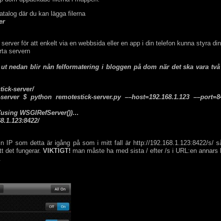
alog där du kan lägga filerna
er
 server för att enkelt via en webbsida eller en app i din telefon kunna styra di
rta servern
 ut nedan blir nån felformatering i bloggen på dom när det ska vara två
tick-server/
-server $ python remotestick-server.py ––host=192.168.1.123 ––port=8
p (using WSGIRefServer())…
68.1.123:8422/
n IP som detta är igång på som i mitt fall är http://192.168.1.123:8422/s
tt det fungerar.
VIKTIGT!
man måste ha med sista / efter /s i URL:en annars 
.