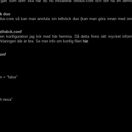
 gått som dom ska har du nu installerat telldus-core och bör ha en demo
ck duo
lldus-core så kan man ansluta sin tellstick duo (kan man göra innan med o
ellstick.conf
en konfiguration jag kör med här hemma. Då detta finns rätt mycket inform
örklaringen där är bra. Se mer info om konfig filen
här
.
conf
n = “false”
ch:nexa”