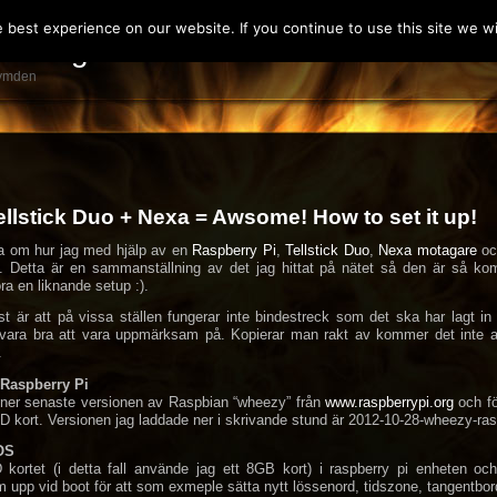
best experience on our website. If you continue to use this site we wil
 vardag
rymden
ellstick Duo + Nexa = Awsome! How to set it up!
 om hur jag med hjälp av en
Raspberry Pi
,
Tellstick Duo
,
Nexa motagare
o
Detta är en sammanställning av det jag hittat på nätet så den är så komp
öra en liknande setup :).
 är att på vissa ställen fungerar inte bindestreck som det ska har lagt in 
 vara bra att vara uppmärksam på. Kopierar man rakt av kommer det inte al
.
 Raspberry Pi
 ner senaste versionen av Raspbian “wheezy” från
www.raspberrypi.org
och fö
 SD kort. Versionen jag laddade ner i skrivande stund är 2012-10-28-wheezy-ras
OS
 kortet (i detta fall använde jag ett 8GB kort) i raspberry pi enheten oc
m upp vid boot för att som exmeple sätta nytt lössenord, tidszone, tangentbor