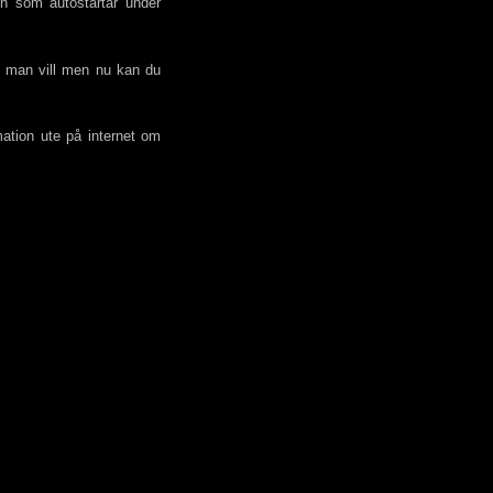
n som autostartar under
m man vill men nu kan du
ation ute på internet om