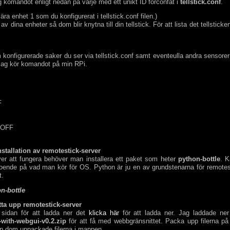
g komandot enligt nedan på varje med ett unikt ID förconfat i
tellstick.conf
.
ära enhet 1 som du konfigurerat i tellstick.conf filen.)
av dina enheter så dom blir knytna till din tellstick. För att lista det tellsti
konfigurerade saker du ser via tellstick.conf samt eventeulla andra sensor
jag kör komandot på min RPi.
F
 OFF
nstallation av remotestick-server
ver att fungera behöver man installera ett paket som heter
python-bottle
. K
ende på vad man kör för OS. Python är ju en av grundstenarna för remotesti
t.
on-bottle
tta upp remotestick-server
r sidan för att ladda ner det
klicka här
för att ladda ner. Jag laddade ner
-with-webgui-v0.2.zip
för att få med webbgränsnittet. Packa upp filerna på
pp dom uppackade filerna i mappen.