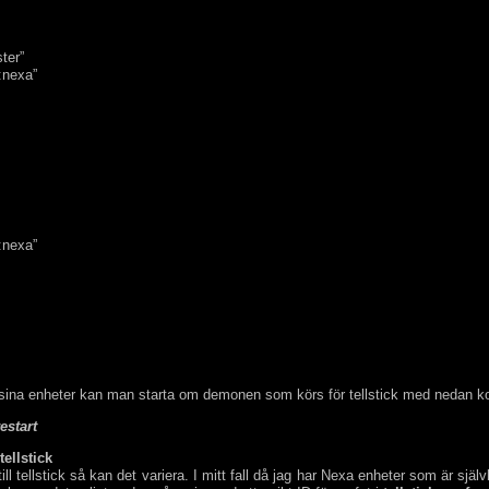
ter”
:nexa”
:nexa”
t sina enheter kan man starta om demonen som körs för tellstick med nedan
estart
tellstick
ill tellstick så kan det variera. I mitt fall då jag har Nexa enheter som är själ