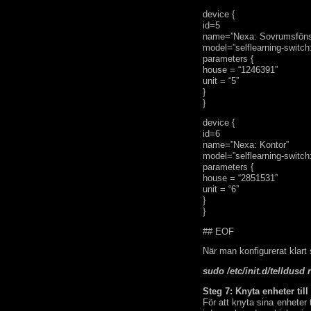
device {
id=5
name=”Nexa: Sovrumsföns
model=”selflearning-switch
parameters {
house = “1246391”
unit = “5”
}
}
device {
id=6
name=”Nexa: Kontor”
model=”selflearning-switch
parameters {
house = “2851531”
unit = “6”
}
}
## EOF
När man konfigurerat klar
sudo /etc/init.d/telldusd r
Steg 7: Knyta enheter till 
För att knyta sina enheter t