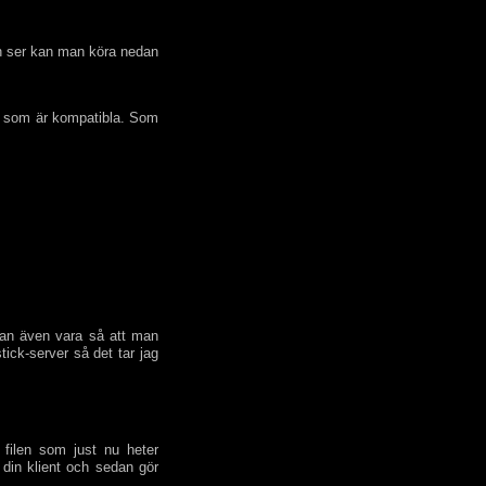
cken ser kan man köra nedan
er som är kompatibla. Som
an även vara så att man
ck-server så det tar jag
 filen som just nu heter
 din klient och sedan gör