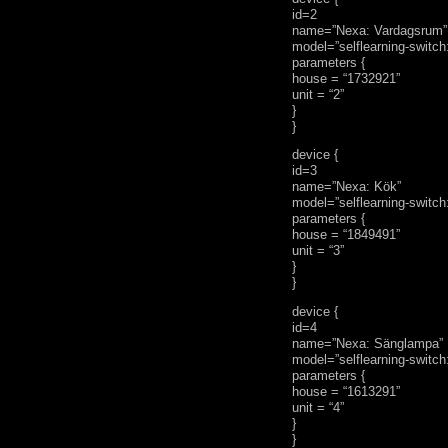
id=2
name=”Nexa: Vardagsrum”
model=”selflearning-switch
parameters {
house = “1732921”
unit = “2”
}
}
device {
id=3
name=”Nexa: Kök”
model=”selflearning-switch
parameters {
house = “1849491”
unit = “3”
}
}
device {
id=4
name=”Nexa: Sänglampa”
model=”selflearning-switch
parameters {
house = “1613291”
unit = “4”
}
}