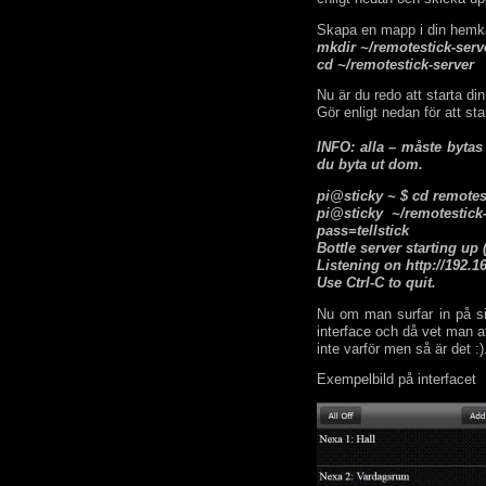
Skapa en mapp i din hemkat
mkdir ~/remotestick-serv
cd ~/remotestick-server
Nu är du redo att starta din
Gör enligt nedan för att sta
INFO: alla – måste bytas
du byta ut dom.
pi@sticky ~ $ cd remotes
pi@sticky ~/remotestick
pass=tellstick
Bottle server starting u
Listening on http://192.1
Use Ctrl-C to quit.
Nu om man surfar in på si
interface och då vet man a
inte varför men så är det :)
Exempelbild på interfacet